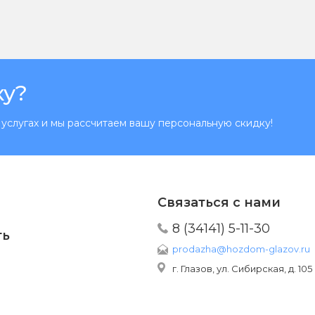
ку?
услугах и мы рассчитаем вашу персональную скидку!
Связаться с нами
8 (34141) 5-11-30
ть
prodazha@hozdom-glazov.ru
г. Глазов, ул. Сибирская, д. 105